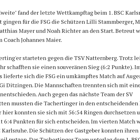
Zweite" fand der letzte Wettkampftag beim 1. BSC Karls
rt gingen für die FSG die Schützen Lilli Stammberger, 
atthias Mayer und Noah Richter an den Start. Betreut 
m Coach Johannes Maier.
rting'er starteten gegen die TSV Natternberg. Trotz le
r schafften sie einen souveränen Sieg (6:2 Punkte). I
s lieferte sich die FSG ein umkämpftes Match auf Aug
SGi Ditzingen. Die Mannschaften trennten sich mit ein
nentschieden. Auch gegen das nächste Team der SV
etten mussten die Tachertinger in den entscheidenden 
r hier konnten sie sich mit 56:54 Ringen durchsetzen 
t 6:4 Punkten für sich entscheiden. Im vierten Match 
C Karlsruhe. Die Schützen der Gastgeber konnten ihren
eil nutzen. Das Tachertinger Team unterlag dem 1. BS