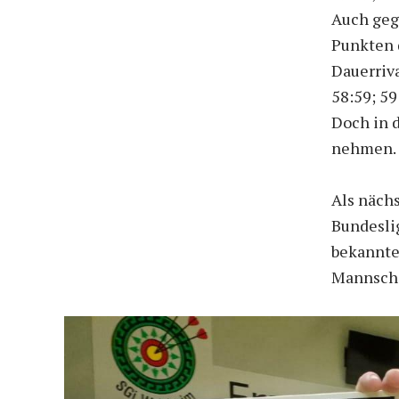
Auch geg
Punkten 
Dauerriva
58:59; 59
Doch in d
nehmen.
Als näch
Bundeslig
bekannten
Mannscha