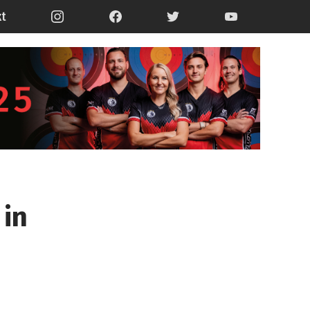
kt
 in