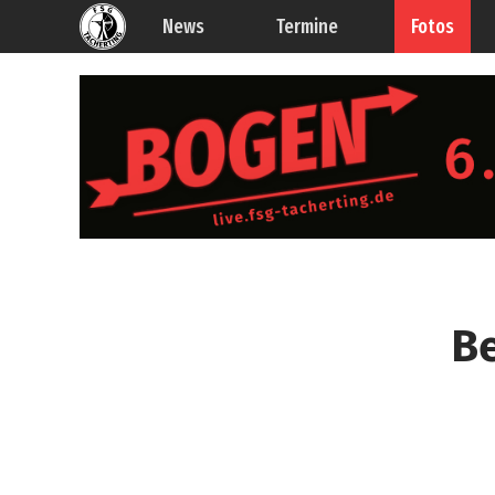
News
Termine
Fotos
Be