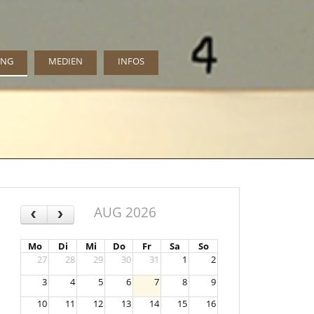
UNG
MEDIEN
INFOS
AUG 2026
‹
›
Mo
Di
Mi
Do
Fr
Sa
So
27
28
29
30
31
1
2
3
4
5
6
7
8
9
10
11
12
13
14
15
16