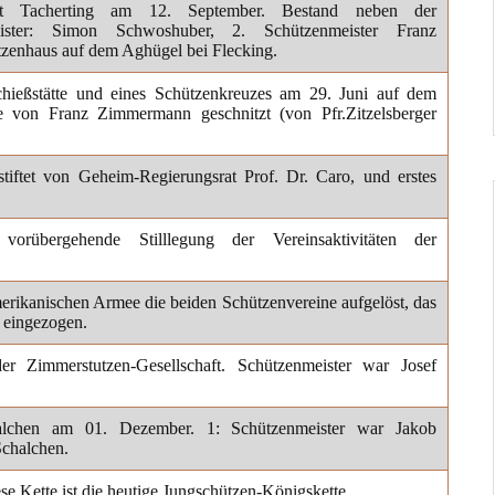
aft Tacherting am 12. September. Bestand neben der
nmeister: Simon Schwoshuber, 2. Schützenmeister Franz
zenhaus auf dem Aghügel bei Flecking.
hießstätte und eines Schützenkreuzes am 29. Juni auf dem
 von Franz Zimmermann geschnitzt (von Pfr.
Zitzelsberger
stiftet von Geheim-Regierungsrat Prof. Dr. Caro, und erstes
vorübergehende Stilllegung der Vereinsaktivitäten der
rikanischen Armee die beiden Schützenvereine aufgelöst, das
 eingezogen.
der Zimmerstutzen-Gesellschaft.
Schützenmeister war Josef
halchen am 01. Dezember. 1: Schützenmeister war Jakob
chalchen.
e Kette ist die heutige Jungschützen-Königskette.