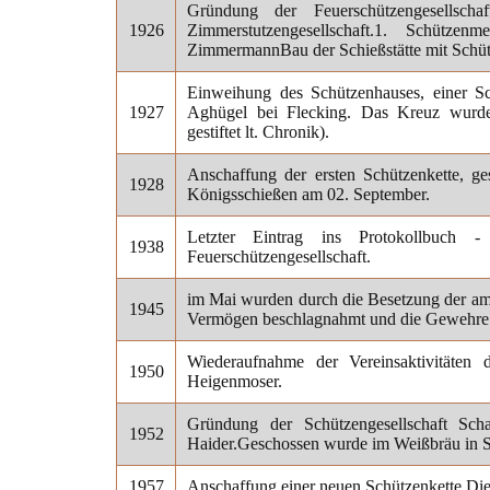
Gründung der Feuerschützengesellsch
1926
Zimmerstutzengesellschaft.1. Schütze
ZimmermannBau der Schießstätte mit Schüt
Einweihung des Schützenhauses, einer Sc
1927
Aghügel bei Flecking. Das Kreuz wurde
gestiftet lt. Chronik).
Anschaffung der ersten Schützenkette, ge
1928
Königsschießen am 02.
September.
Letzter Eintrag ins Protokollbuch - 
1938
Feuerschützengesellschaft.
im Mai wurden durch die Besetzung der ame
1945
Vermögen beschlagnahmt und die Gewehre
Wiederaufnahme der Vereinsaktivitäten 
1950
Heigenmoser.
Gründung der Schützengesellschaft Sc
1952
Haider.
Geschossen wurde im Weißbräu in S
1957
Anschaffung einer neuen Schützenkette.Dies