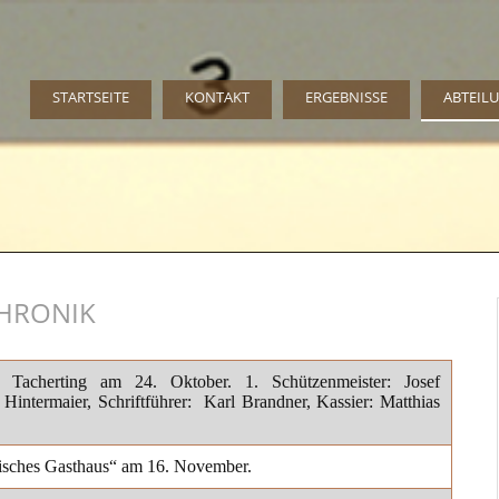
STARTSEITE
KONTAKT
ERGEBNISSE
ABTEIL
HRONIK
t Tacherting am 24. Oktober. 1. Schützenmeister: Josef
t Hintermaier,
Schriftführer: Karl Brandner, Kassier: Matthias
isches Gasthaus“ am 16.
November.