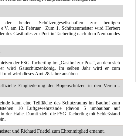
er beiden Schützengesellschaften zur heutigen
9 e.V. am 12. Februar. Zum 1. Schützenmeister wird Herbert
ler des Gasthofes zur Post in Tacherting nach dem Neubau des
.
hießen der FSG Tacherting im „Gasthof zur Post“, an dem sich
gner wird Gauschützenkönig. Im selben Jahr wird er zum
t und wird dieses Amt 28 Jahre ausüben.
offizielle Eingliederung der Bogenschützen in den Verein -
einde kann eine Teilfläche des Schutzraums im Bauhof zum
tstehen 10 Luftgewehrstände (davon 5 umbaubar auf
n der Halle. Damit zieht die FSG Tacherting mit Schießstand
in.
ister und Richard Friedel zum Ehrenmitglied ernannt.